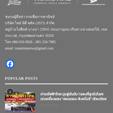
ชมรมผู้สื่อข่าวรถเพื่อการพาณิชย์
บริษัท ไทม์ มีดี พลัส (2015) จำกัด
หมู่บ้านไอฟีลด์ บางนา 239/61 ถนนกาญจนาภิเษก แขวงดอกไม้, เขต
ประเวศ, กรุงเทพมหานคร 10250
โทร.086-910-9026 , 081-234-7985
email: transtimenews@gmail.com
POPULAR POSTS
1
ค่ารถไฟฟ้าไทย มุ่งสู่อันดับ 1 แพงที่สุดในโลก!
เร่งเครื่องแซง “ลอนดอน-สิงคโปร์” เรียบร้อย
June 12, 2019