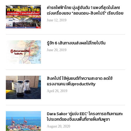
ค่ารถไฟฟ้าไทย มุ่งสู่อันดับ 1 แพงที่สุดในโลก!
เร่งเครื่องแซง “ลอนดอน-สิงคโปร์” เรียบร้อย
June 12, 2019
รู้จัก 6 เส้นทางขนส่งผลไม้ไทยไปจีน
June 20, 2019
สิงคโปร์ ใช้หุ่นยนต์ทำความสะอาด ลดใช้
แรงงานคน เพิ่มproductivity
April 26, 2019
Dara Sakor ‘คู่แข่ง EEC’ โครงการอภิมหาเมกะ
โปรเจกต์ของจีนบนพื้นที่ชายฝั่งกัมพูชา
August 20, 2020