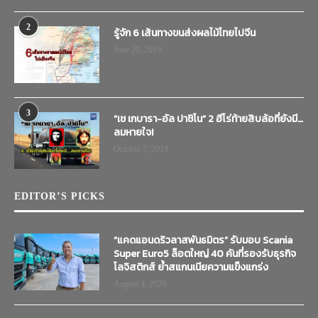
2
รู้จัก 6 เส้นทางขนส่งผลไม้ไทยไปจีน
June 20, 2019
3
“เช เกบารา-อัล ปาชิโน” 2 ฮีโร่ท้ายสิบล้อที่ยังมี…
ลมหายใจ!
October 7, 2019
EDITOR’S PICKS
“แคดแอนดริวลาสพันธมิตร” รับมอบ Scania
Super Euro5 ล็อตใหญ่ 40 คันที่รองรับธุรกิจ
โลจิสติกส์ ย้ำสแกนเนียความแข็งแกร่ง
August 4, 2026