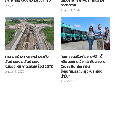
กส์ ย้ำสแกนเนียความแข็งแกร่ง
เพิ่มประสิทธิภาพบริการจราจร
ทางอากาศ
August 4, 2026
August 3, 2026
ทช.ก่อสร้างทางแยกต่างระดับ
“แมคแอนดริวฯ”ขยายฟลีท!บิ๊
สันป่าตอง อ.สันป่าตอง
กล็อตสแกนเนีย 40 คัน ลุยงาน
จ.เชียงใหม่ คาดแล้วเสร็จปี 2570
Cross Border ตอบ
โจทย์“สมรรถนะสูง-ประหยัด
August 3, 2026
น้ำมัน”
July 25, 2026