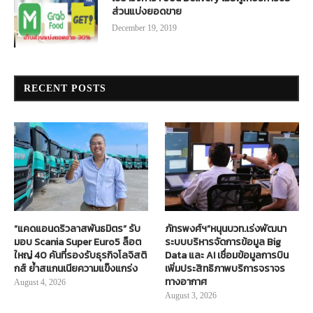
ส่วนแบ่งยอดขาย
December 19, 2019
RECENT POSTS
“แคดแอนดริวลาสพันธมิตร” รับ
ภัทรพงศ์ฯ”หนุนบวท.เร่งพัฒนา
มอบ Scania Super Euro5 ล็อต
ระบบบริหารจัดการข้อมูล Big
ใหญ่ 40 คันที่รองรับธุรกิจโลจิสติ
Data และ AI เชื่อมข้อมูลการบิน
กส์ ย้ำสแกนเนียความแข็งแกร่ง
เพิ่มประสิทธิภาพบริการจราจร
ทางอากาศ
August 4, 2026
August 3, 2026