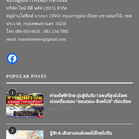
ชมรมผู้สื่อข่าวรถเพื่อการพาณิชย์
บริษัท ไทม์ มีดี พลัส (2015) จำกัด
หมู่บ้านไอฟีลด์ บางนา 239/61 ถนนกาญจนาภิเษก แขวงดอกไม้, เขต
ประเวศ, กรุงเทพมหานคร 10250
โทร.086-910-9026 , 081-234-7985
email: transtimenews@gmail.com
POPULAR POSTS
1
ค่ารถไฟฟ้าไทย มุ่งสู่อันดับ 1 แพงที่สุดในโลก!
เร่งเครื่องแซง “ลอนดอน-สิงคโปร์” เรียบร้อย
June 12, 2019
2
รู้จัก 6 เส้นทางขนส่งผลไม้ไทยไปจีน