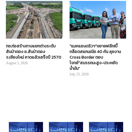
ทช.ก่อสร้างทางแยกต่างระดับ
“แมคแอนดริวฯ”ขยายฟลีท!บิ๊
สันป่าตอง อ.สันป่าตอง
กล็อตสแกนเนีย 40 คัน ลุยงาน
จ.เชียงใหม่ คาดแล้วเสร็จปี 2570
Cross Border ตอบ
โจทย์“สมรรถนะสูง-ประหยัด
August 3, 2026
น้ำมัน”
July 25, 2026