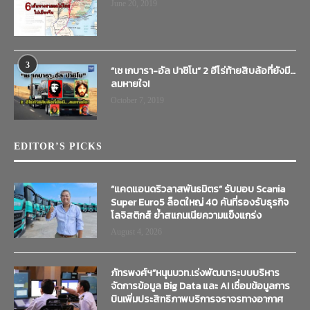
June 20, 2019
3
“เช เกบารา-อัล ปาชิโน” 2 ฮีโร่ท้ายสิบล้อที่ยังมี…
ลมหายใจ!
October 7, 2019
EDITOR’S PICKS
“แคดแอนดริวลาสพันธมิตร” รับมอบ Scania
Super Euro5 ล็อตใหญ่ 40 คันที่รองรับธุรกิจ
โลจิสติกส์ ย้ำสแกนเนียความแข็งแกร่ง
August 4, 2026
ภัทรพงศ์ฯ”หนุนบวท.เร่งพัฒนาระบบบริหาร
จัดการข้อมูล Big Data และ AI เชื่อมข้อมูลการ
บินเพิ่มประสิทธิภาพบริการจราจรทางอากาศ