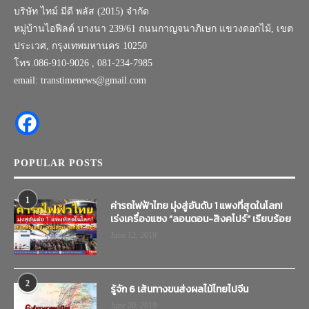
บริษัท ไทม์ มีดี พลัส (2015) จำกัด
หมู่บ้านไอฟีลด์ บางนา 239/61 ถนนกาญจนาภิเษก แขวงดอกไม้, เขต
ประเวศ, กรุงเทพมหานคร 10250
โทร.086-910-9026 , 081-234-7985
email: transtimenews@gmail.com
POPULAR POSTS
1
ค่ารถไฟฟ้าไทย มุ่งสู่อันดับ 1 แพงที่สุดในโลก!
เร่งเครื่องแซง “ลอนดอน-สิงคโปร์” เรียบร้อย
June 12, 2019
2
รู้จัก 6 เส้นทางขนส่งผลไม้ไทยไปจีน
June 20, 2019