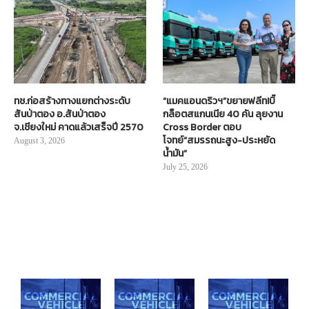
ทช.ก่อสร้างทางแยกต่างระดับ
“แมคแอนดริวฯ”ขยายฟลีท!บิ๊
สันป่าตอง อ.สันป่าตอง
กล็อตสแกนเนีย 40 คัน ลุยงาน
จ.เชียงใหม่ คาดแล้วเสร็จปี 2570
Cross Border ตอบ
โจทย์“สมรรถนะสูง-ประหยัด
August 3, 2026
น้ำมัน”
July 25, 2026