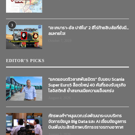
3
“เช เกบารา-อัล ปาชิโน” 2 ฮีโร่ท้ายสิบล้อที่ยังมี…
ลมหายใจ!
October 7, 2019
EDITOR’S PICKS
“แคดแอนดริวลาสพันธมิตร” รับมอบ Scania
Super Euro5 ล็อตใหญ่ 40 คันที่รองรับธุรกิจ
โลจิสติกส์ ย้ำสแกนเนียความแข็งแกร่ง
August 4, 2026
ภัทรพงศ์ฯ”หนุนบวท.เร่งพัฒนาระบบบริหาร
จัดการข้อมูล Big Data และ AI เชื่อมข้อมูลการ
บินเพิ่มประสิทธิภาพบริการจราจรทางอากาศ
August 3, 2026