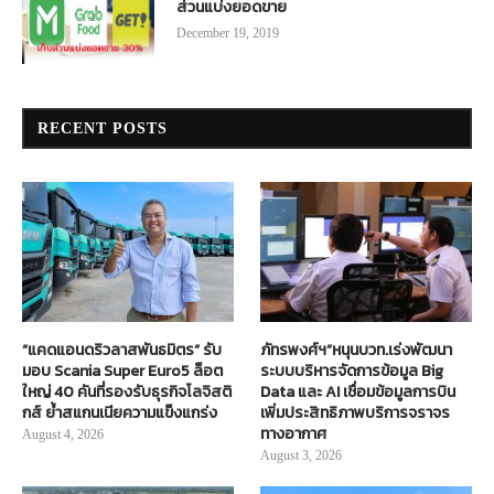
ส่วนแบ่งยอดขาย
December 19, 2019
RECENT POSTS
“แคดแอนดริวลาสพันธมิตร” รับ
ภัทรพงศ์ฯ”หนุนบวท.เร่งพัฒนา
มอบ Scania Super Euro5 ล็อต
ระบบบริหารจัดการข้อมูล Big
ใหญ่ 40 คันที่รองรับธุรกิจโลจิสติ
Data และ AI เชื่อมข้อมูลการบิน
กส์ ย้ำสแกนเนียความแข็งแกร่ง
เพิ่มประสิทธิภาพบริการจราจร
ทางอากาศ
August 4, 2026
August 3, 2026