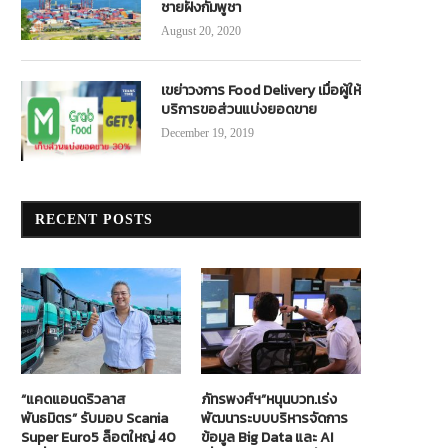
ชายฝั่งกัมพูชา
August 20, 2020
เขย่าวงการ Food Delivery เมื่อผู้ให้
บริการขอส่วนแบ่งยอดขาย
December 19, 2019
RECENT POSTS
“แคดแอนดริวลาส
ภัทรพงศ์ฯ”หนุนบวท.เร่ง
พันธมิตร” รับมอบ Scania
พัฒนาระบบบริหารจัดการ
Super Euro5 ล็อตใหญ่ 40
ข้อมูล Big Data และ AI