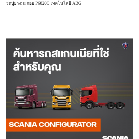
รถปูยางมะตอย P6820C เทคโนโลยี ABG