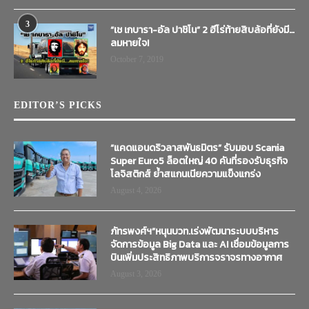
3
“เช เกบารา-อัล ปาชิโน” 2 ฮีโร่ท้ายสิบล้อที่ยังมี…
ลมหายใจ!
October 7, 2019
EDITOR’S PICKS
“แคดแอนดริวลาสพันธมิตร” รับมอบ Scania
Super Euro5 ล็อตใหญ่ 40 คันที่รองรับธุรกิจ
โลจิสติกส์ ย้ำสแกนเนียความแข็งแกร่ง
August 4, 2026
ภัทรพงศ์ฯ”หนุนบวท.เร่งพัฒนาระบบบริหาร
จัดการข้อมูล Big Data และ AI เชื่อมข้อมูลการ
บินเพิ่มประสิทธิภาพบริการจราจรทางอากาศ
August 3, 2026