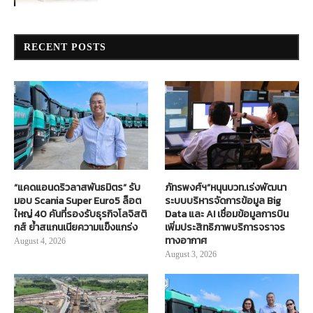
RECENT POSTS
“แคดแอนดริวลาสพันธมิตร” รับ
ภัทรพงศ์ฯ”หนุนบวท.เร่งพัฒนา
มอบ Scania Super Euro5 ล็อต
ระบบบริหารจัดการข้อมูล Big
ใหญ่ 40 คันที่รองรับธุรกิจโลจิสติ
Data และ AI เชื่อมข้อมูลการบิน
กส์ ย้ำสแกนเนียความแข็งแกร่ง
เพิ่มประสิทธิภาพบริการจราจร
ทางอากาศ
August 4, 2026
August 3, 2026