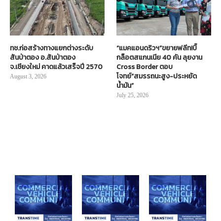
ทช.ก่อสร้างทางแยกต่างระดับ
“แมคแอนดริวฯ”ขยายฟลีท!บิ๊
สันป่าตอง อ.สันป่าตอง
กล็อตสแกนเนีย 40 คัน ลุยงาน
จ.เชียงใหม่ คาดแล้วเสร็จปี 2570
Cross Border ตอบ
โจทย์“สมรรถนะสูง-ประหยัด
August 3, 2026
น้ำมัน”
July 25, 2026