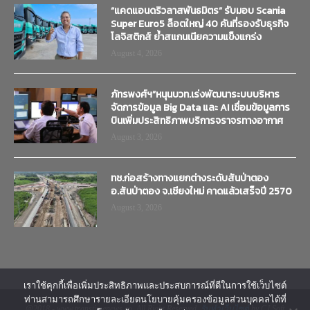
“แคดแอนดริวลาสพันธมิตร” รับมอบ Scania
Super Euro5 ล็อตใหญ่ 40 คันที่รองรับธุรกิจ
โลจิสติกส์ ย้ำสแกนเนียความแข็งแกร่ง
August 4, 2026
ภัทรพงศ์ฯ”หนุนบวท.เร่งพัฒนาระบบบริหาร
จัดการข้อมูล Big Data และ AI เชื่อมข้อมูลการ
บินเพิ่มประสิทธิภาพบริการจราจรทางอากาศ
August 3, 2026
ทช.ก่อสร้างทางแยกต่างระดับสันป่าตอง
อ.สันป่าตอง จ.เชียงใหม่ คาดแล้วเสร็จปี 2570
August 3, 2026
เราใช้คุกกี้เพื่อเพิ่มประสิทธิภาพและประสบการณ์ที่ดีในการใช้เว็บไซต์
ท่านสามารถศึกษารายละเอียดนโยบายคุ้มครองข้อมูลส่วนบุคคลได้ที่
@2018 - www.transtimenews.co. All Right Reserved.
รับทำเว็บไซต์
by CJ Soft