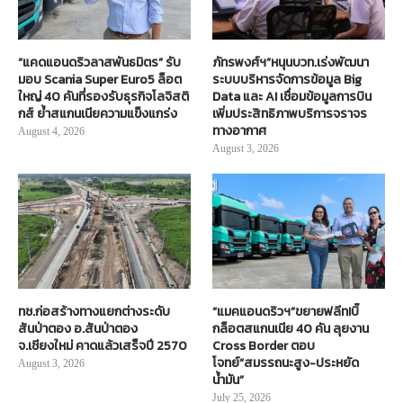
“แคดแอนดริวลาสพันธมิตร” รับ
ภัทรพงศ์ฯ”หนุนบวท.เร่งพัฒนา
มอบ Scania Super Euro5 ล็อต
ระบบบริหารจัดการข้อมูล Big
ใหญ่ 40 คันที่รองรับธุรกิจโลจิสติ
Data และ AI เชื่อมข้อมูลการบิน
กส์ ย้ำสแกนเนียความแข็งแกร่ง
เพิ่มประสิทธิภาพบริการจราจร
ทางอากาศ
August 4, 2026
August 3, 2026
ทช.ก่อสร้างทางแยกต่างระดับ
“แมคแอนดริวฯ”ขยายฟลีท!บิ๊
สันป่าตอง อ.สันป่าตอง
กล็อตสแกนเนีย 40 คัน ลุยงาน
จ.เชียงใหม่ คาดแล้วเสร็จปี 2570
Cross Border ตอบ
โจทย์“สมรรถนะสูง-ประหยัด
August 3, 2026
น้ำมัน”
July 25, 2026