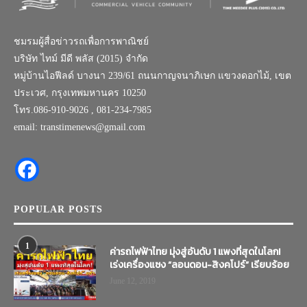
ชมรมผู้สื่อข่าวรถเพื่อการพาณิชย์
บริษัท ไทม์ มีดี พลัส (2015) จำกัด
หมู่บ้านไอฟีลด์ บางนา 239/61 ถนนกาญจนาภิเษก แขวงดอกไม้, เขต
ประเวศ, กรุงเทพมหานคร 10250
โทร.086-910-9026 , 081-234-7985
email: transtimenews@gmail.com
POPULAR POSTS
1
ค่ารถไฟฟ้าไทย มุ่งสู่อันดับ 1 แพงที่สุดในโลก!
เร่งเครื่องแซง “ลอนดอน-สิงคโปร์” เรียบร้อย
June 12, 2019