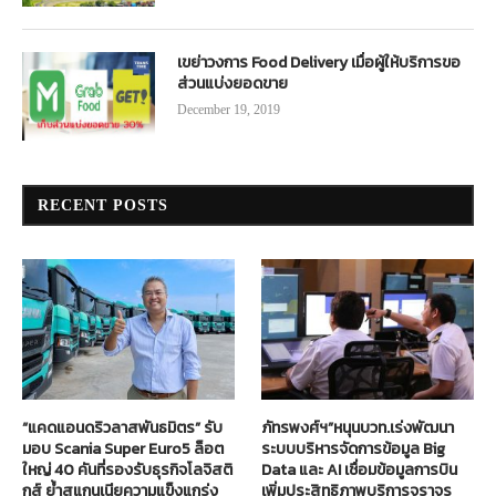
เขย่าวงการ Food Delivery เมื่อผู้ให้บริการขอ
ส่วนแบ่งยอดขาย
December 19, 2019
RECENT POSTS
“แคดแอนดริวลาสพันธมิตร” รับ
ภัทรพงศ์ฯ”หนุนบวท.เร่งพัฒนา
มอบ Scania Super Euro5 ล็อต
ระบบบริหารจัดการข้อมูล Big
ใหญ่ 40 คันที่รองรับธุรกิจโลจิสติ
Data และ AI เชื่อมข้อมูลการบิน
กส์ ย้ำสแกนเนียความแข็งแกร่ง
เพิ่มประสิทธิภาพบริการจราจร