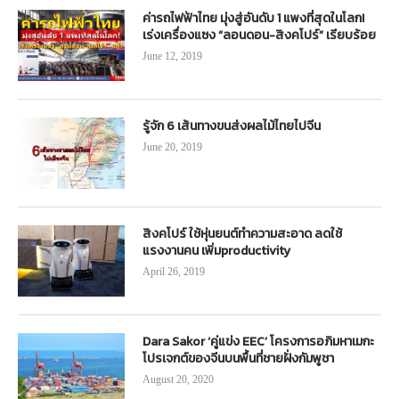
ค่ารถไฟฟ้าไทย มุ่งสู่อันดับ 1 แพงที่สุดในโลก!
เร่งเครื่องแซง “ลอนดอน-สิงคโปร์” เรียบร้อย
June 12, 2019
รู้จัก 6 เส้นทางขนส่งผลไม้ไทยไปจีน
June 20, 2019
สิงคโปร์ ใช้หุ่นยนต์ทำความสะอาด ลดใช้
แรงงานคน เพิ่มproductivity
April 26, 2019
Dara Sakor ‘คู่แข่ง EEC’ โครงการอภิมหาเมกะ
โปรเจกต์ของจีนบนพื้นที่ชายฝั่งกัมพูชา
August 20, 2020