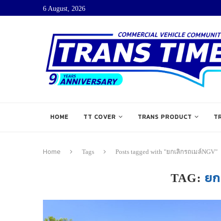
6 August, 2026
HOME
TT COVER
TRANS PRODUCT
T
Home
Tags
Posts tagged with "ยกเลิกรถเมล์NGV"
ยก
TAG: