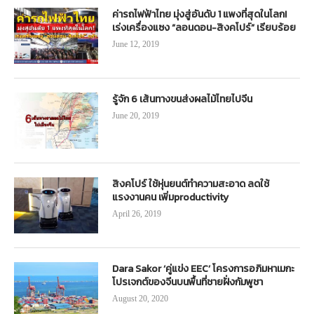
ค่ารถไฟฟ้าไทย มุ่งสู่อันดับ 1 แพงที่สุดในโลก!
เร่งเครื่องแซง “ลอนดอน-สิงคโปร์” เรียบร้อย
June 12, 2019
รู้จัก 6 เส้นทางขนส่งผลไม้ไทยไปจีน
June 20, 2019
สิงคโปร์ ใช้หุ่นยนต์ทำความสะอาด ลดใช้
แรงงานคน เพิ่มproductivity
April 26, 2019
Dara Sakor ‘คู่แข่ง EEC’ โครงการอภิมหาเมกะ
โปรเจกต์ของจีนบนพื้นที่ชายฝั่งกัมพูชา
August 20, 2020