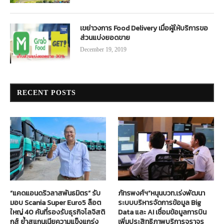
เขย่าวงการ Food Delivery เมื่อผู้ให้บริการขอ
ส่วนแบ่งยอดขาย
December 19, 2019
RECENT POSTS
“แคดแอนดริวลาสพันธมิตร” รับ
ภัทรพงศ์ฯ”หนุนบวท.เร่งพัฒนา
มอบ Scania Super Euro5 ล็อต
ระบบบริหารจัดการข้อมูล Big
ใหญ่ 40 คันที่รองรับธุรกิจโลจิสติ
Data และ AI เชื่อมข้อมูลการบิน
กส์ ย้ำสแกนเนียความแข็งแกร่ง
เพิ่มประสิทธิภาพบริการจราจร