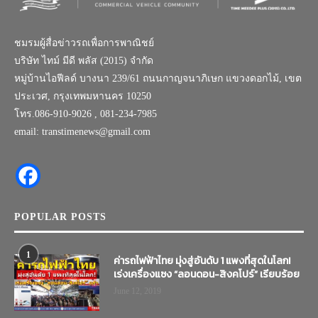
ชมรมผู้สื่อข่าวรถเพื่อการพาณิชย์
บริษัท ไทม์ มีดี พลัส (2015) จำกัด
หมู่บ้านไอฟีลด์ บางนา 239/61 ถนนกาญจนาภิเษก แขวงดอกไม้, เขต
ประเวศ, กรุงเทพมหานคร 10250
โทร.086-910-9026 , 081-234-7985
email: transtimenews@gmail.com
POPULAR POSTS
1
ค่ารถไฟฟ้าไทย มุ่งสู่อันดับ 1 แพงที่สุดในโลก!
เร่งเครื่องแซง “ลอนดอน-สิงคโปร์” เรียบร้อย
June 12, 2019