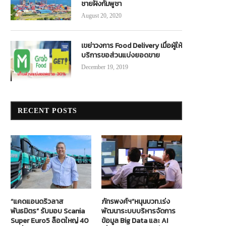
ชายฝั่งกัมพูชา
August 20, 2020
เขย่าวงการ Food Delivery เมื่อผู้ให้
บริการขอส่วนแบ่งยอดขาย
December 19, 2019
RECENT POSTS
“แคดแอนดริวลาส
ภัทรพงศ์ฯ”หนุนบวท.เร่ง
พันธมิตร” รับมอบ Scania
พัฒนาระบบบริหารจัดการ
Super Euro5 ล็อตใหญ่ 40
ข้อมูล Big Data และ AI