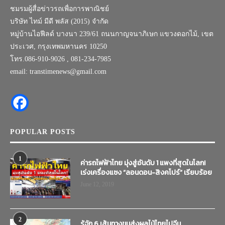
ชมรมผู้สื่อข่าวรถเพื่อการพาณิชย์
บริษัท ไทม์ มีดี พลัส (2015) จำกัด
หมู่บ้านไอฟีลด์ บางนา 239/61 ถนนกาญจนาภิเษก แขวงดอกไม้, เขต
ประเวศ, กรุงเทพมหานคร 10250
โทร.086-910-9026 , 081-234-7985
email: transtimenews@gmail.com
POPULAR POSTS
1
ค่ารถไฟฟ้าไทย มุ่งสู่อันดับ 1 แพงที่สุดในโลก!
เร่งเครื่องแซง “ลอนดอน-สิงคโปร์” เรียบร้อย
June 12, 2019
2
รู้จัก 6 เส้นทางขนส่งผลไม้ไทยไปจีน