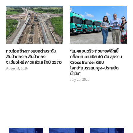
ทช.ก่อสร้างทางแยกต่างระดับ
“แมคแอนดริวฯ”ขยายฟลีท!บิ๊
สันป่าตอง อ.สันป่าตอง
กล็อตสแกนเนีย 40 คัน ลุยงาน
จ.เชียงใหม่ คาดแล้วเสร็จปี 2570
Cross Border ตอบ
โจทย์“สมรรถนะสูง-ประหยัด
August 3, 2026
น้ำมัน”
July 25, 2026