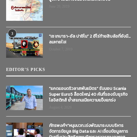
June 20, 2019
3
“เช เกบารา-อัล ปาชิโน” 2 ฮีโร่ท้ายสิบล้อที่ยังมี…
ลมหายใจ!
October 7, 2019
EDITOR’S PICKS
“แคดแอนดริวลาสพันธมิตร” รับมอบ Scania
Super Euro5 ล็อตใหญ่ 40 คันที่รองรับธุรกิจ
โลจิสติกส์ ย้ำสแกนเนียความแข็งแกร่ง
August 4, 2026
ภัทรพงศ์ฯ”หนุนบวท.เร่งพัฒนาระบบบริหาร
จัดการข้อมูล Big Data และ AI เชื่อมข้อมูลการ