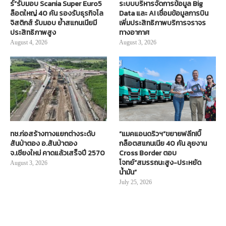
ร์”รับมอบ Scania Super Euro5
ระบบบริหารจัดการข้อมูล Big
ล็อตใหญ่ 40 คัน รองรับธุรกิจโล
Data และ AI เชื่อมข้อมูลการบิน
จิสติกส์ รับมอบ ย้ำสแกนเนียมี
เพิ่มประสิทธิภาพบริการจราจร
ประสิทธิภาพสูง
ทางอากาศ
August 4, 2026
August 3, 2026
ทช.ก่อสร้างทางแยกต่างระดับ
“แมคแอนดริวฯ”ขยายฟลีท!บิ๊
สันป่าตอง อ.สันป่าตอง
กล็อตสแกนเนีย 40 คัน ลุยงาน
จ.เชียงใหม่ คาดแล้วเสร็จปี 2570
Cross Border ตอบ
โจทย์“สมรรถนะสูง-ประหยัด
August 3, 2026
น้ำมัน”
July 25, 2026