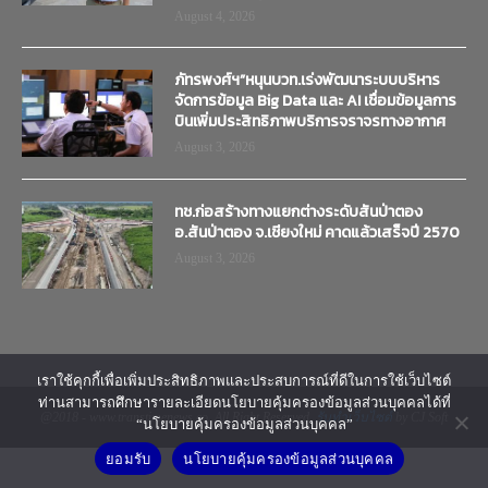
August 4, 2026
ภัทรพงศ์ฯ”หนุนบวท.เร่งพัฒนาระบบบริหาร
จัดการข้อมูล Big Data และ AI เชื่อมข้อมูลการ
บินเพิ่มประสิทธิภาพบริการจราจรทางอากาศ
August 3, 2026
ทช.ก่อสร้างทางแยกต่างระดับสันป่าตอง
อ.สันป่าตอง จ.เชียงใหม่ คาดแล้วเสร็จปี 2570
August 3, 2026
เราใช้คุกกี้เพื่อเพิ่มประสิทธิภาพและประสบการณ์ที่ดีในการใช้เว็บไซต์
ท่านสามารถศึกษารายละเอียดนโยบายคุ้มครองข้อมูลส่วนบุคคลได้ที่
@2018 - www.transtimenews.co. All Right Reserved.
รับทำเว็บไซต์
by CJ Soft
“นโยบายคุ้มครองข้อมูลส่วนบุคคล”
ยอมรับ
นโยบายคุ้มครองข้อมูลส่วนบุคคล