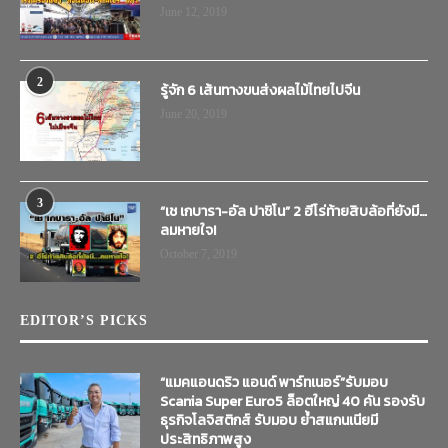
June 12, 2019
2
รู้จัก 6 เส้นทางขนส่งผลไม้ไทยไปจีน
June 20, 2019
3
“เช เกบารา-อัล ปาชิโน” 2 ฮีโร่ท้ายสิบล้อที่ยังมี…
ลมหายใจ!
October 7, 2019
EDITOR’S PICKS
“แมคแอนดริว แอนด์ พาร์ทเนอร์”รับมอบ
Scania Super Euro5 ล็อตใหญ่ 40 คัน รองรับ
ธุรกิจโลจิสติกส์ รับมอบ ย้ำสแกนเนียมี
ประสิทธิภาพสูง