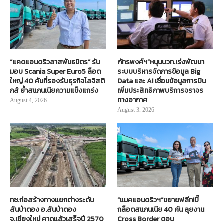
“แคดแอนดริวลาสพันธมิตร” รับ
ภัทรพงศ์ฯ”หนุนบวท.เร่งพัฒนา
มอบ Scania Super Euro5 ล็อต
ระบบบริหารจัดการข้อมูล Big
ใหญ่ 40 คันที่รองรับธุรกิจโลจิสติ
Data และ AI เชื่อมข้อมูลการบิน
กส์ ย้ำสแกนเนียความแข็งแกร่ง
เพิ่มประสิทธิภาพบริการจราจร
ทางอากาศ
August 4, 2026
August 3, 2026
ทช.ก่อสร้างทางแยกต่างระดับ
“แมคแอนดริวฯ”ขยายฟลีท!บิ๊
สันป่าตอง อ.สันป่าตอง
กล็อตสแกนเนีย 40 คัน ลุยงาน
จ.เชียงใหม่ คาดแล้วเสร็จปี 2570
Cross Border ตอบ