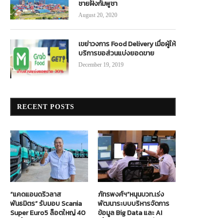
ชายฝั่งกัมพูชา
August 20, 2020
เขย่าวงการ Food Delivery เมื่อผู้ให้
บริการขอส่วนแบ่งยอดขาย
December 19, 2019
RECENT POSTS
“แคดแอนดริวลาส
ภัทรพงศ์ฯ”หนุนบวท.เร่ง
พันธมิตร” รับมอบ Scania
พัฒนาระบบบริหารจัดการ
Super Euro5 ล็อตใหญ่ 40
ข้อมูล Big Data และ AI