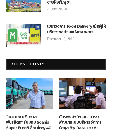
ชายฝั่งกัมพูชา
August 20, 2020
เขย่าวงการ Food Delivery เมื่อผู้ให้
บริการขอส่วนแบ่งยอดขาย
December 19, 2019
RECENT POSTS
“แคดแอนดริวลาส
ภัทรพงศ์ฯ”หนุนบวท.เร่ง
พันธมิตร” รับมอบ Scania
พัฒนาระบบบริหารจัดการ
Super Euro5 ล็อตใหญ่ 40
ข้อมูล Big Data และ AI