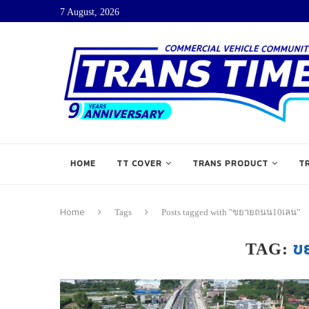
7 August, 2026
HOME
TT COVER
TRANS PRODUCT
T
Home
Tags
Posts tagged with "ขยายถนน10เลน"
ข
TAG: