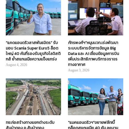
“แคดแอนดริวลาสพันธมิตร” รับ
ภัทรพงศ์ฯ”หนุนบวท.เร่งพัฒนา
มอบ Scania Super Euro5 ล็อต
ระบบบริหารจัดการข้อมูล Big
ใหญ่ 40 คันที่รองรับธุรกิจโลจิสติ
Data และ AI เชื่อมข้อมูลการบิน
กส์ ย้ำสแกนเนียความแข็งแกร่ง
เพิ่มประสิทธิภาพบริการจราจร
ทางอากาศ
August 4, 2026
August 3, 2026
ทช.ก่อสร้างทางแยกต่างระดับ
“แมคแอนดริวฯ”ขยายฟลีท!บิ๊
สันป่าตอง อ.สันป่าตอง
กล็อตสแกนเนีย 40 คัน ลุยงาน