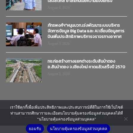
โลจิสติกส์ ย้ำสแกนเนียความแข็งแกร่ง
August 4, 2026
ภัทรพงศ์ฯ”หนุนบวท.เร่งพัฒนาระบบบริหาร
จัดการข้อมูล Big Data และ AI เชื่อมข้อมูลการ
บินเพิ่มประสิทธิภาพบริการจราจรทางอากาศ
August 3, 2026
ทช.ก่อสร้างทางแยกต่างระดับสันป่าตอง
อ.สันป่าตอง จ.เชียงใหม่ คาดแล้วเสร็จปี 2570
August 3, 2026
เราใช้คุกกี้เพื่อเพิ่มประสิทธิภาพและประสบการณ์ที่ดีในการใช้เว็บไซต์
ท่านสามารถศึกษารายละเอียดนโยบายคุ้มครองข้อมูลส่วนบุคคลได้ที่
@2018 - www.transtimenews.co. All Right Reserved.
รับทำเว็บไซต์
by CJ Soft
“นโยบายคุ้มครองข้อมูลส่วนบุคคล”
ยอมรับ
นโยบายคุ้มครองข้อมูลส่วนบุคคล