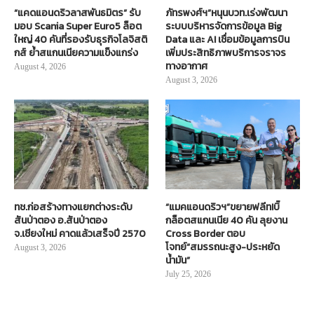
“แคดแอนดริวลาสพันธมิตร” รับ
ภัทรพงศ์ฯ”หนุนบวท.เร่งพัฒนา
มอบ Scania Super Euro5 ล็อต
ระบบบริหารจัดการข้อมูล Big
ใหญ่ 40 คันที่รองรับธุรกิจโลจิสติ
Data และ AI เชื่อมข้อมูลการบิน
กส์ ย้ำสแกนเนียความแข็งแกร่ง
เพิ่มประสิทธิภาพบริการจราจร
ทางอากาศ
August 4, 2026
August 3, 2026
ทช.ก่อสร้างทางแยกต่างระดับ
“แมคแอนดริวฯ”ขยายฟลีท!บิ๊
สันป่าตอง อ.สันป่าตอง
กล็อตสแกนเนีย 40 คัน ลุยงาน
จ.เชียงใหม่ คาดแล้วเสร็จปี 2570
Cross Border ตอบ
โจทย์“สมรรถนะสูง-ประหยัด
August 3, 2026
น้ำมัน”
July 25, 2026