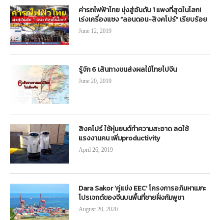
ค่ารถไฟฟ้าไทย มุ่งสู่อันดับ 1 แพงที่สุดในโลก!
เร่งเครื่องแซง “ลอนดอน-สิงคโปร์” เรียบร้อย
June 12, 2019
รู้จัก 6 เส้นทางขนส่งผลไม้ไทยไปจีน
June 20, 2019
สิงคโปร์ ใช้หุ่นยนต์ทำความสะอาด ลดใช้
แรงงานคน เพิ่มproductivity
April 26, 2019
Dara Sakor ‘คู่แข่ง EEC’ โครงการอภิมหาเมกะ
โปรเจกต์ของจีนบนพื้นที่ชายฝั่งกัมพูชา
August 20, 2020