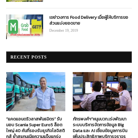
เขย่าวงการ Food Delivery เมื่อผู้ให้บริการขอ
ส่วนแบ่งยอดขาย
December 19, 2019
RECENT POSTS
“แคดแอนดริวลาสพันธมิตร” รับ
ภัทรพงศ์ฯ”หนุนบวท.เร่งพัฒนา
มอบ Scania Super Euro5 ล็อต
ระบบบริหารจัดการข้อมูล Big
ใหญ่ 40 คันที่รองรับธุรกิจโลจิสติ
Data และ AI เชื่อมข้อมูลการบิน
กส์ ย้ำสแกนเนียความแข็งแกร่ง
เพิ่มประสิทธิภาพบริการจราจร