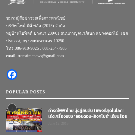
ชมรมผู้สื่อข่าวรถเพื่อการพาณิชย์
บริษัท ไทม์ มีดี พลัส (2015) จำกัด
หมู่บ้านไอฟีลด์ บางนา 239/61 ถนนกาญจนาภิเษก แขวงดอกไม้, เขต
ประเวศ, กรุงเทพมหานคร 10250
โทร.086-910-9026 , 081-234-7985
email: transtimenews@gmail.com
POPULAR POSTS
1
ค่ารถไฟฟ้าไทย มุ่งสู่อันดับ 1 แพงที่สุดในโลก!
เร่งเครื่องแซง “ลอนดอน-สิงคโปร์” เรียบร้อย
June 12, 2019